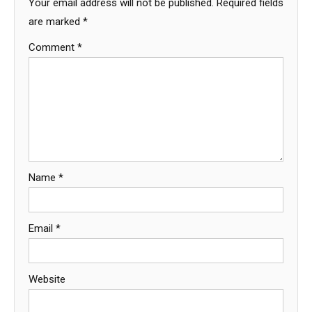
Your email address will not be published.
Required fields
are marked
*
Comment
*
Name
*
Email
*
Website