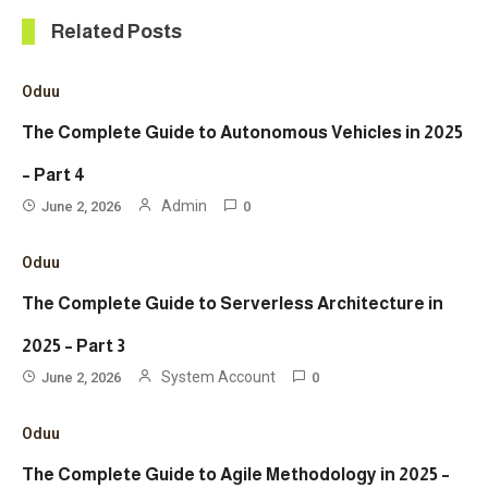
Related Posts
Oduu
The Complete Guide to Autonomous Vehicles in 2025
– Part 4
Admin
June 2, 2026
0
Oduu
The Complete Guide to Serverless Architecture in
2025 – Part 3
System Account
June 2, 2026
0
Oduu
The Complete Guide to Agile Methodology in 2025 –