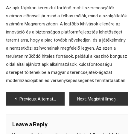
Az apk fájlokon keresztül történő mobil szerencsejáték
számos előnnyel jár mind a felhasználók, mind a szolgáltatók
számára Magyarországon. A legfőbb kihívások ellenére az
innováció és a biztonságos platformfejlesztés lehetőséget
teremt arra, hogy a piac tovább növekedjen, és a játékélmény
a nemzetközi színvonalnak megfelelő legyen. Az ezen a
területen működő hiteles források, például a kaszinó bongusz
oldal által ajánlott apk alkalmazások, kulcsfontosságú
szerepet töltenek be a magyar szerencsejáték-ágazat
modernizációjában és versenyképességének fenntartásában.
Post
Previous:
Alternativne možnosti za igralnice v spletnih igrah: Analiza varnosti in user izkušenj
Next:
Magistrā līmeņa pārskats par Latvijas tiešsaistes kazino bonusiem un to novērtējumu
navigation
Leave a Reply