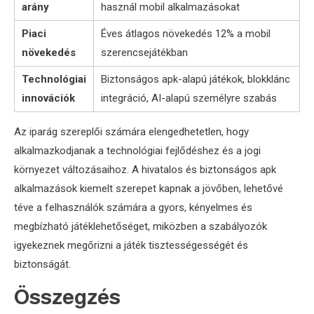
arány
használ mobil alkalmazásokat
Piaci
Éves átlagos növekedés 12% a mobil
növekedés
szerencsejátékban
Technológiai
Biztonságos apk-alapú játékok, blokklánc
innovációk
integráció, AI-alapú személyre szabás
Az iparág szereplői számára elengedhetetlen, hogy
alkalmazkodjanak a technológiai fejlődéshez és a jogi
környezet változásaihoz. A hivatalos és biztonságos apk
alkalmazások kiemelt szerepet kapnak a jövőben, lehetővé
téve a felhasználók számára a gyors, kényelmes és
megbízható játéklehetőséget, miközben a szabályozók
igyekeznek megőrizni a játék tisztességességét és
biztonságát.
Összegzés