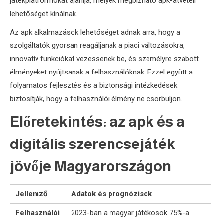
játékplatformokat ajánlja, melyek megbízható apk-átvételi
lehetőséget kínálnak.
Az apk alkalmazások lehetőséget adnak arra, hogy a
szolgáltatók gyorsan reagáljanak a piaci változásokra,
innovatív funkciókat vezessenek be, és személyre szabott
élményeket nyújtsanak a felhasználóknak. Ezzel együtt a
folyamatos fejlesztés és a biztonsági intézkedések
biztosítják, hogy a felhasználói élmény ne csorbuljon.
Előretekintés: az apk és a
digitális szerencsejáték
jövője Magyarországon
Jellemző
Adatok és prognózisok
Felhasználói
2023-ban a magyar játékosok 75%-a