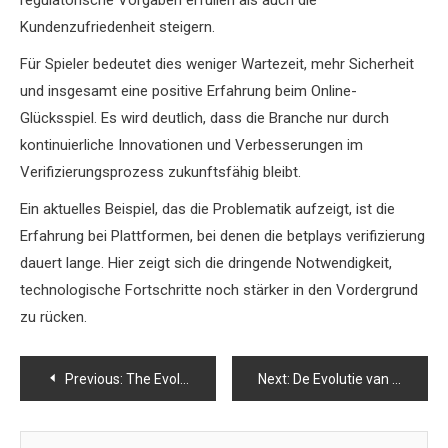
regulatorische Vorgaben erfüllen als auch die
Kundenzufriedenheit steigern.
Für Spieler bedeutet dies weniger Wartezeit, mehr Sicherheit
und insgesamt eine positive Erfahrung beim Online-
Glücksspiel. Es wird deutlich, dass die Branche nur durch
kontinuierliche Innovationen und Verbesserungen im
Verifizierungsprozess zukunftsfähig bleibt.
Ein aktuelles Beispiel, das die Problematik aufzeigt, ist die
Erfahrung bei Plattformen, bei denen die betplays verifizierung
dauert lange. Hier zeigt sich die dringende Notwendigkeit,
technologische Fortschritte noch stärker in den Vordergrund
zu rücken.
Post
Previous:
The Evolution of Mobile Betting: Navigating App Security and User Experience in 2024
Next:
De Evolutie van Online Casinos in Nederland: Expertise en Innovatie
navigation