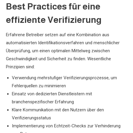
Best Practices für eine
effiziente Verifizierung
Erfahrene Betreiber setzen auf eine Kombination aus
automatisierten Identifikationsverfahren und menschlicher
Überprüfung, um einen optimalen Mittelweg zwischen
Geschwindigkeit und Sicherheit zu finden. Wesentliche
Prinzipien sind:
Verwendung mehrstufiger Verifizierungsprozesse, um
Fehlerquellen zu minimieren
Einsatz von dedizierten Dienstleistern mit
branchenspezifischer Erfahrung
Klare Kommunikation mit den Nutzern über den
Verifizierungsstatus
Implementierung von Echtzeit-Checks zur Verhinderung