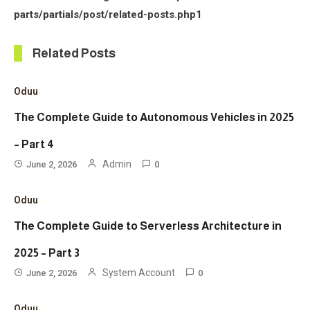
parts/partials/post/related-posts.php
1
Related Posts
Oduu
The Complete Guide to Autonomous Vehicles in 2025
– Part 4
Admin
June 2, 2026
0
Oduu
The Complete Guide to Serverless Architecture in
2025 – Part 3
System Account
June 2, 2026
0
Oduu