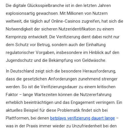
Die digitale Glücksspielbranche ist in den letzten Jahren
explosionsartig gewachsen. Mit Millionen von Nutzern
weltweit, die täglich auf Online-Casinos zugreifen, hat sich die
Notwendigkeit der sicheren Nutzeridentifikation zu einem
Kernprinzip entwickelt. Die Verifizierung dient dabei nicht nur
dem Schutz vor Betrug, sondern auch der Einhaltung
regulatorischer Vorgaben, insbesondere im Hinblick auf den
Jugendschutz und die Bekämpfung von Geldwäsche.
In Deutschland zeigt sich die besondere Herausforderung,
dass die gesetzlichen Anforderungen zunehmend strenger
werden. So ist die
Verifizierungsdauer
zu einem kritischen
Faktor – lange Wartezeiten können die Nutzererfahrung
erheblich beeinträchtigen und das Engagement verringern. Ein
aktuelles Beispiel für diese Problematik findet sich bei
Plattformen, bei denen
betplays verifizierung dauert lange
–
was in der Praxis immer wieder zu Unzufriedenheit bei den