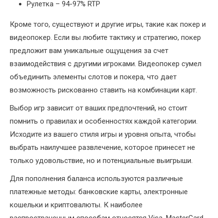
Рулетка – 94-97% RTP
Кроме того, существуют и другие игры, такие как покер и
видеопокер. Если вы любите тактику и стратегию, покер
предложит вам уникальные ощущения за счет
взаимодействия с другими игроками. Видеопокер сумел
объединить элементы слотов и покера, что дает
возможность рискованно ставить на комбинации карт.
Выбор игр зависит от ваших предпочтений, но стоит
помнить о правилах и особенностях каждой категории.
Исходите из вашего стиля игры и уровня опыта, чтобы
выбрать наилучшее развлечение, которое принесет не
только удовольствие, но и потенциальные выигрыши.
Для пополнения баланса используются различные
платежные методы: банковские карты, электронные
кошельки и криптовалюты. К наиболее