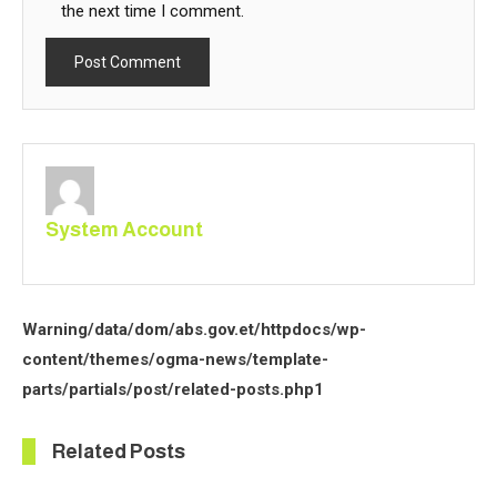
the next time I comment.
System Account
Warning
/data/dom/abs.gov.et/httpdocs/wp-
content/themes/ogma-news/template-
parts/partials/post/related-posts.php
1
Related Posts