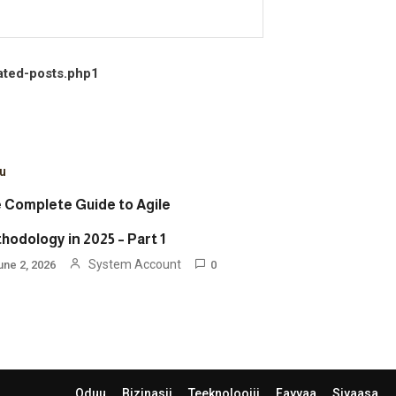
ated-posts.php
1
u
 Complete Guide to Agile
hodology in 2025 – Part 1
System Account
une 2, 2026
0
Oduu
Bizinasii
Teeknoloojii
Fayyaa
Siyaasa