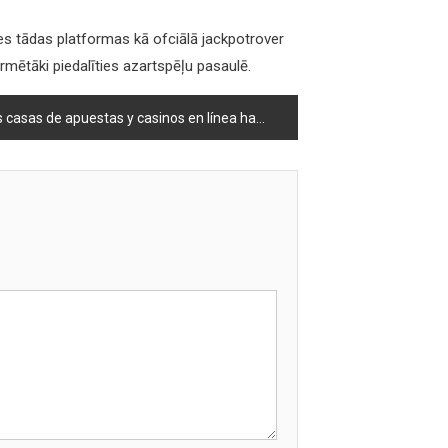
ies tādas platformas kā ofciālā jackpotrover
ormētāki piedalīties azartspēļu pasaulē.
puestas y casinos en línea han incrementado significativamente su