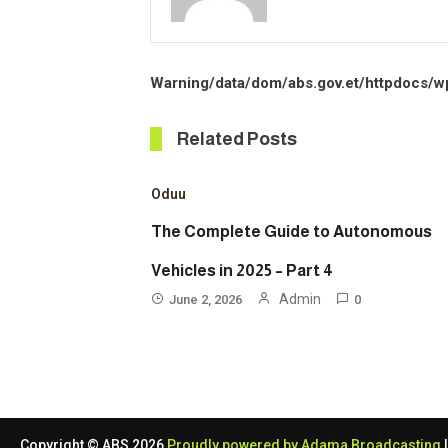
Warning
/data/dom/abs.gov.et/httpdocs/w
Related Posts
Oduu
The Complete Guide to Autonomous
Vehicles in 2025 – Part 4
Admin
June 2, 2026
0
Copyright © ABS 2026
Proudly powered by Adama Broadcasting