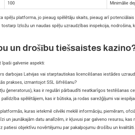
100
Minimālie de
ēta spēļu platforma, jo pieaug spēlētāju skaits, pieaug arī potenciāla
 tostarp Izložu un naudas spēļu uzraudzības inspekcija, nodrošina, ka
u un drošību tiešsaistes kazino
 īpaši galvenie aspekti:
ors darbojas Latvijas vai starptautiskas licencēšanas iestādes uzrau
bākās prakses, izmantojot SSL šifrēšanu?
ļu ģeneratorus), kas ir regulāri pārbaudīti neatkarīgos testēšanas ce
 palīdzība spēlētājiem, kas ir būtiska, ja rodas sarežģījumi vai iesp
latformās, kuras ietekmē cilvēki meklē informāciju, piemēram, ofciālā
tīzi un jaunākajām datu analīzēm, ir kļuvusi par galveno resursu, kas 
dz patiesi objektīvu novērtējumu par pakalpojumu drošību un kvalitāti.