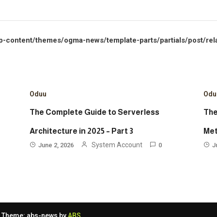
p-content/themes/ogma-news/template-parts/partials/post/rel
Oduu
Odu
The Complete Guide to Serverless
The
Architecture in 2025 – Part 3
Met
System Account
June 2, 2026
0
J
|
Theme: abs-news by
ABS
.