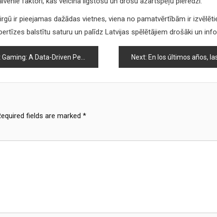
lvenie faktori, kas veicina ilgstošu un drošu azartspēļu pieredzi.
irgū ir pieejamas dažādas vietnes, viena no pamatvērtībām ir izvēlēt
ertīzes balstītu saturu un palīdz Latvijas spēlētājiem drošāki un inf
ing: A Data-Driven Perspective
Next:
En los últimos años, las casas de a
Required fields are marked
*