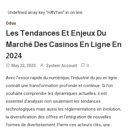
: Undefined array key "HAVfwv" in
on line
Oduu
Les Tendances Et Enjeux Du
Marché Des Casinos En Ligne En
2024
0
May 22, 2025
System Account
Avec l’essor rapide du numérique, l’industrie du jeu en ligne
connaît une transformation profonde et continue. Si l’on
souhaite comprendre les dynamiques actuelles, il est
essentiel d’analyser non seulement les tendances
technologiques mais aussi les réglementations en évolution,
la diversification des offres et l’intégration de nouvelles
formes de divertissement. Parmi ces acteurs clés, une