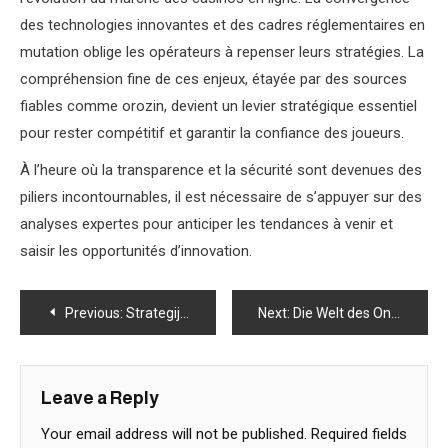
des technologies innovantes et des cadres réglementaires en
mutation oblige les opérateurs à repenser leurs stratégies. La
compréhension fine de ces enjeux, étayée par des sources
fiables comme orozin, devient un levier stratégique essentiel
pour rester compétitif et garantir la confiance des joueurs.
À l’heure où la transparence et la sécurité sont devenues des
piliers incontournables, il est nécessaire de s’appuyer sur des
analyses expertes pour anticiper les tendances à venir et
saisir les opportunités d’innovation.
Post
Previous:
Strategijos pradedantiesiems: kaip pasirinkti geriausius bonusus internetu kazino
Next:
Die Welt des Online-Glücksspiels befindet sich inmitten eines Wandels, angetrieben durch technologis
navigation
Leave a Reply
Your email address will not be published.
Required fields