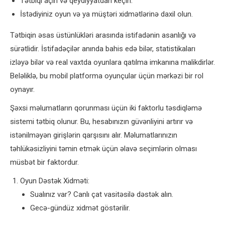
Tətbiqi açın və qeydiyyatdan keçin.
İstədiyiniz oyun və ya müştəri xidmətlərinə daxil olun.
Tətbiqin əsas üstünlükləri arasında istifadənin asanlığı və
sürətlidir. İstifadəçilər anında bahis edə bilər, statistikaları
izləyə bilər və real vaxtda oyunlara qatılma imkanına malikdirlər.
Beləliklə, bu mobil platforma oyunçular üçün mərkəzi bir rol
oynayır.
Şəxsi məlumatların qorunması üçün iki faktorlu təsdiqləmə
sistemi tətbiq olunur. Bu, hesabınızın güvənliyini artırır və
istənilməyən girişlərin qarşısını alır. Məlumatlarınızın
təhlükəsizliyini təmin etmək üçün əlavə seçimlərin olması
müsbət bir faktordur.
Oyun Dəstək Xidməti:
Sualınız var? Canlı çat vasitəsilə dəstək alın.
Gecə-gündüz xidmət göstərilir.