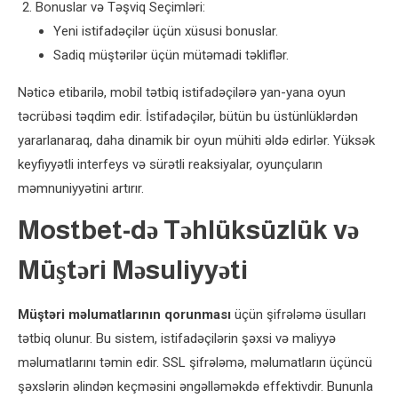
Bonuslar və Təşviq Seçimləri:
Yeni istifadəçilər üçün xüsusi bonuslar.
Sadiq müştərilər üçün mütəmadi təkliflər.
Nəticə etibarilə, mobil tətbiq istifadəçilərə yan-yana oyun
təcrübəsi təqdim edir. İstifadəçilər, bütün bu üstünlüklərdən
yararlanaraq, daha dinamik bir oyun mühiti əldə edirlər. Yüksək
keyfiyyətli interfeys və sürətli reaksiyalar, oyunçuların
məmnuniyyətini artırır.
Mostbet-də Təhlüksüzlük və
Müştəri Məsuliyyəti
Müştəri məlumatlarının qorunması
üçün şifrələmə üsulları
tətbiq olunur. Bu sistem, istifadəçilərin şəxsi və maliyyə
məlumatlarını təmin edir. SSL şifrələmə, məlumatların üçüncü
şəxslərin əlindən keçməsini əngəlləməkdə effektivdir. Bununla