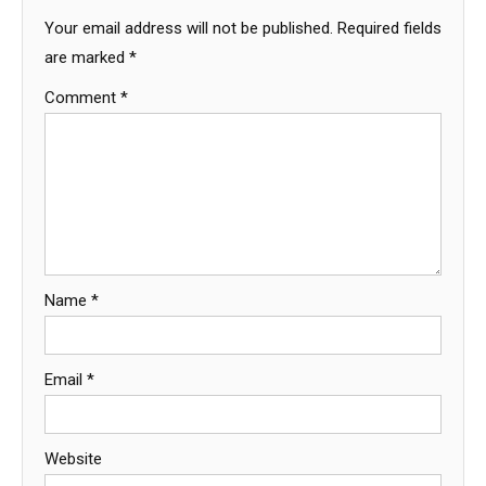
Your email address will not be published.
Required fields
are marked
*
Comment
*
Name
*
Email
*
Website