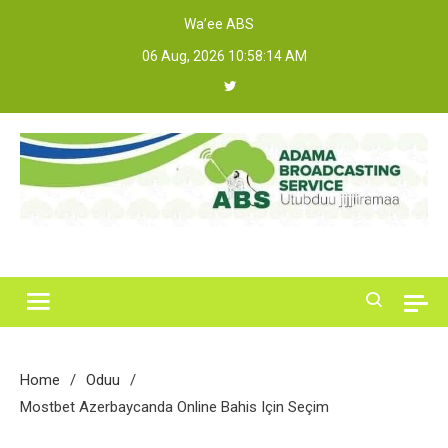
Skip
Wa’ee ABS
to
06 Aug, 2026
10:58:14 AM
content
Adama Broadcasting Service
Home
Oduu
Mostbet Azerbaycanda Online Bahis Için Seçim