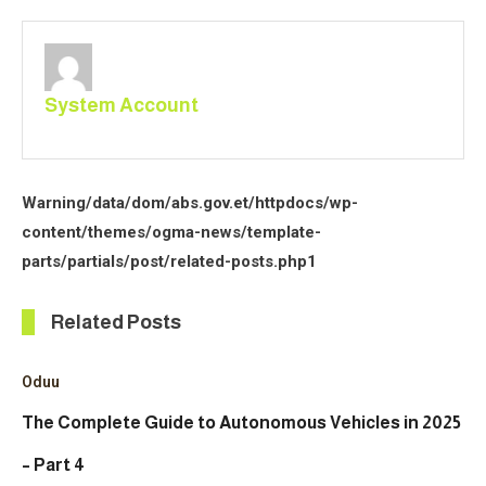
System Account
Warning
/data/dom/abs.gov.et/httpdocs/wp-
content/themes/ogma-news/template-
parts/partials/post/related-posts.php
1
Related Posts
Oduu
The Complete Guide to Autonomous Vehicles in 2025
– Part 4