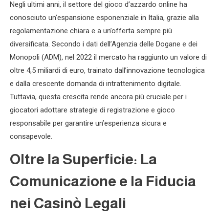
Negli ultimi anni, il settore del gioco d’azzardo online ha
conosciuto un’espansione esponenziale in Italia, grazie alla
regolamentazione chiara e a un’offerta sempre più
diversificata. Secondo i dati dell’Agenzia delle Dogane e dei
Monopoli (ADM), nel 2022 il mercato ha raggiunto un valore di
oltre 4,5 miliardi di euro, trainato dall’innovazione tecnologica
e dalla crescente domanda di intrattenimento digitale.
Tuttavia, questa crescita rende ancora più cruciale per i
giocatori adottare strategie di registrazione e gioco
responsabile per garantire un’esperienza sicura e
consapevole.
Oltre la Superficie: La
Comunicazione e la Fiducia
nei Casinò Legali