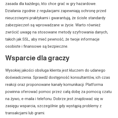
zasada dla każdego, kto chce grać w gry hazardowe.
Działania zgodnie z regulacjami zapewniają ochronę przed
nieuczciwymi praktykami i gwarantują, że ścisłe standardy
zabezpieczeń są wprowadzane w życie. Warto również
zwrócić uwagę na stosowane metody szyfrowania danych,
takich jak SSL, aby mieć pewność, że twoje informacje
osobiste i finansowe są bezpieczne.
Wsparcie dla graczy
Wysokiej jakości obsługa klienta jest kluczem do udanego
doświadczenia. Sprawdź dostępność konsultantów, ich czas
reakcji oraz proponowane kanały komunikacji. Platforma
powinna oferować pomoc przez całą dobę za pomocą czatu
na żywo, e-maila i telefonu. Dobrze jest znajdować się w
zasięgu wsparcia, szczególnie gdy wystąpią problemy z
transakcjami lub grami.