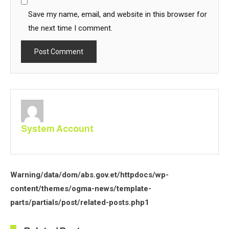
Save my name, email, and website in this browser for
the next time I comment.
System Account
Warning
/data/dom/abs.gov.et/httpdocs/wp-
content/themes/ogma-news/template-
parts/partials/post/related-posts.php
1