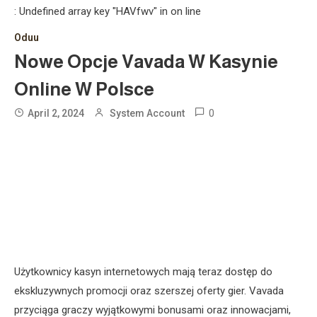
: Undefined array key "HAVfwv" in
on line
Oduu
Nowe Opcje Vavada W Kasynie
Online W Polsce
0
April 2, 2024
System Account
Użytkownicy kasyn internetowych mają teraz dostęp do
ekskluzywnych promocji oraz szerszej oferty gier. Vavada
przyciąga graczy wyjątkowymi bonusami oraz innowacjami,