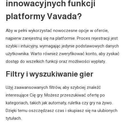
innowacyjnych funkcji
platformy Vavada?
Aby w pełni wykorzystać nowoczesne opcje w ofercie,
najpierw zarejestruj się na platformie. Proces rejestracji jest
szybki i intuicyjny, wymagając jedynie podstawowych danych
użytkownika. Warto również zweryfikować konto, aby zyskać
dostęp do wszelkich funkcji oraz możliwości wypłaty.
Filtry i wyszukiwanie gier
Użyj zaawansowanych filtrów, aby szybciej znaleźć
interesujące Cię gry. Możesz przeszukiwać ofertę po
kategoriach, takich jak automaty, ruletka czy gry na żywo.
Dzięki temu oszczędzasz czas i skupiasz się na ulubionych
tytułach.