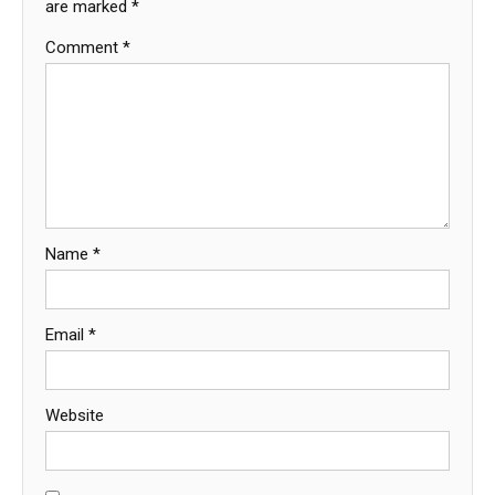
are marked
*
Comment
*
Name
*
Email
*
Website