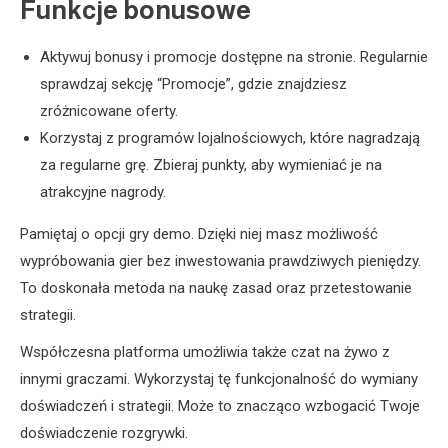
Funkcje bonusowe
Aktywuj bonusy i promocje dostępne na stronie. Regularnie
sprawdzaj sekcję “Promocje”, gdzie znajdziesz
zróżnicowane oferty.
Korzystaj z programów lojalnościowych, które nagradzają
za regularne grę. Zbieraj punkty, aby wymieniać je na
atrakcyjne nagrody.
Pamiętaj o opcji gry demo. Dzięki niej masz możliwość
wypróbowania gier bez inwestowania prawdziwych pieniędzy.
To doskonała metoda na naukę zasad oraz przetestowanie
strategii.
Współczesna platforma umożliwia także czat na żywo z
innymi graczami. Wykorzystaj tę funkcjonalność do wymiany
doświadczeń i strategii. Może to znacząco wzbogacić Twoje
doświadczenie rozgrywki.