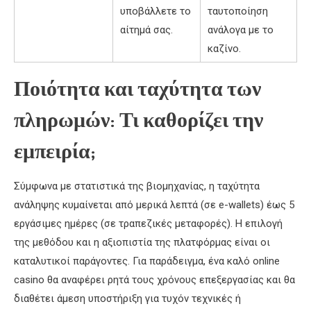
υποβάλλετε το
ταυτοποίηση
αίτημά σας.
ανάλογα με το
καζίνο.
Ποιότητα και ταχύτητα των
πληρωμών: Τι καθορίζει την
εμπειρία;
Σύμφωνα με στατιστικά της βιομηχανίας, η ταχύτητα
ανάληψης κυμαίνεται από μερικά λεπτά (σε e-wallets) έως 5
εργάσιμες ημέρες (σε τραπεζικές μεταφορές). Η επιλογή
της μεθόδου και η αξιοπιστία της πλατφόρμας είναι οι
καταλυτικοί παράγοντες. Για παράδειγμα, ένα καλό online
casino θα αναφέρει ρητά τους χρόνους επεξεργασίας και θα
διαθέτει άμεση υποστήριξη για τυχόν τεχνικές ή