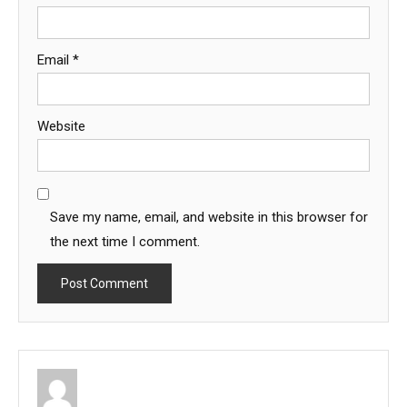
Email
*
Website
Save my name, email, and website in this browser for
the next time I comment.