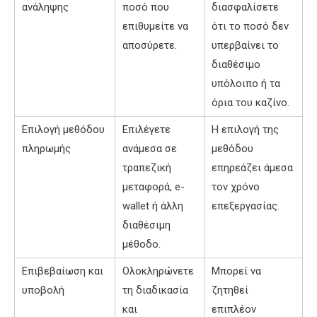
ανάληψης
ποσό που
διασφαλίσετε
επιθυμείτε να
ότι το ποσό δεν
αποσύρετε.
υπερβαίνει το
διαθέσιμο
υπόλοιπο ή τα
όρια του καζίνο.
Επιλογή μεθόδου
Επιλέγετε
Η επιλογή της
πληρωμής
ανάμεσα σε
μεθόδου
τραπεζική
επηρεάζει άμεσα
μεταφορά, e-
τον χρόνο
wallet ή άλλη
επεξεργασίας.
διαθέσιμη
μέθοδο.
Επιβεβαίωση και
Ολοκληρώνετε
Μπορεί να
υποβολή
τη διαδικασία
ζητηθεί
και
επιπλέον