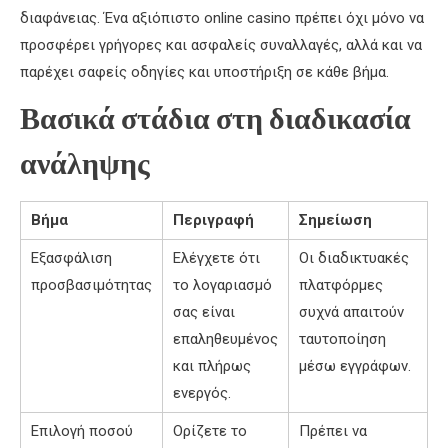
διαφάνειας. Ένα αξιόπιστο online casino πρέπει όχι μόνο να
προσφέρει γρήγορες και ασφαλείς συναλλαγές, αλλά και να
παρέχει σαφείς οδηγίες και υποστήριξη σε κάθε βήμα.
Βασικά στάδια στη διαδικασία
ανάληψης
Βήμα
Περιγραφή
Σημείωση
Εξασφάλιση
Ελέγχετε ότι
Οι διαδικτυακές
προσβασιμότητας
το λογαριασμό
πλατφόρμες
σας είναι
συχνά απαιτούν
επαληθευμένος
ταυτοποίηση
και πλήρως
μέσω εγγράφων.
ενεργός.
Επιλογή ποσού
Ορίζετε το
Πρέπει να