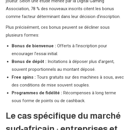
joueur. Selon une étude menée par la Digital Gaming
Association, 78 % des nouveaux inscrits citent les bonus
comme facteur déterminant dans leur décision d’inscription.
Plus précisément, ces bonus peuvent se décliner sous
plusieurs formes:
Bonus de bienvenue :
Offerts à l’inscription pour
encourager l’essai initial.
Bonus de dépôt :
Incitations à déposer plus d’argent,
souvent proportionnels au montant déposé.
Free spins :
Tours gratuits sur des machines à sous, avec
des conditions de mise souvent souples.
Programmes de fidélité :
Récompenses à long terme
sous forme de points ou de cashback.
Le cas spécifique du marché
sud-africain : entreprises et