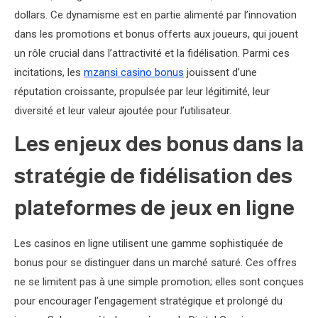
dollars. Ce dynamisme est en partie alimenté par l’innovation
dans les promotions et bonus offerts aux joueurs, qui jouent
un rôle crucial dans l’attractivité et la fidélisation. Parmi ces
incitations, les
mzansi casino bonus
jouissent d’une
réputation croissante, propulsée par leur légitimité, leur
diversité et leur valeur ajoutée pour l’utilisateur.
Les enjeux des bonus dans la
stratégie de fidélisation des
plateformes de jeux en ligne
Les casinos en ligne utilisent une gamme sophistiquée de
bonus pour se distinguer dans un marché saturé. Ces offres
ne se limitent pas à une simple promotion; elles sont conçues
pour encourager l’engagement stratégique et prolongé du