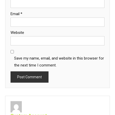
Email
*
Website
Save my name, email, and website in this browser for
the next time I comment.