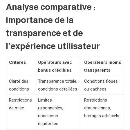
Analyse comparative :
importance de la
transparence et de
l’expérience utilisateur
Critères
Opérateurs avec
Opérateurs moins
bonus crédibles
transparents
Clarté des
Transparence totale,
Conditions floues
conditions
conditions détaillées
ou cachées
Restrictions
Limites
Restrictions
de mise
raisonnables,
draconiennes,
conditions
barrages artificiels
équilibrées