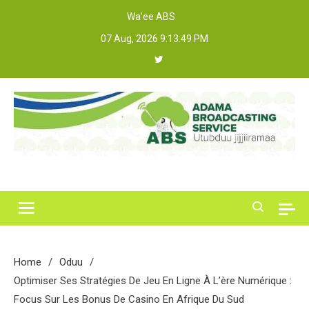
Skip
Wa’ee ABS
to
07 Aug, 2026
9:13:49 PM
content
Adama Broadcasting Service
Home
Oduu
Optimiser Ses Stratégies De Jeu En Ligne À L’ère Numérique :
Focus Sur Les Bonus De Casino En Afrique Du Sud