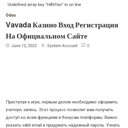
: Undefined array key "HAVfwv" in
on line
Oduu
Vavada Казино Вход Регистрация
На Официальном Сайте
0
June 12, 2023
System Account
Приступая к игре, первым делом необходимо оформить
учетную запись. Этот процесс позволит вам получить
доступ ко всем функциям и бонусам платформы. Важно
указать valid email и придумать надежный пароль. Узнать