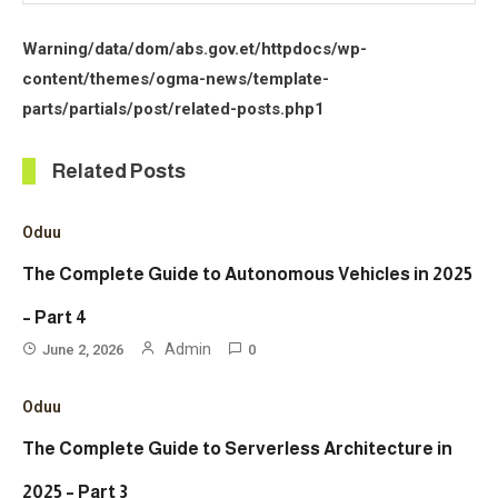
Warning
/data/dom/abs.gov.et/httpdocs/wp-
content/themes/ogma-news/template-
parts/partials/post/related-posts.php
1
Related Posts
Oduu
The Complete Guide to Autonomous Vehicles in 2025
– Part 4
Admin
June 2, 2026
0
Oduu
The Complete Guide to Serverless Architecture in
2025 – Part 3