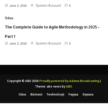
System Account
June 2, 2026
0
Oduu
The Complete Guide to Agile Methodology in 2025 –
Part 1
System Account
June 2, 2026
0
Copyright © ABS 2026
Proudly powered by Adama Broadcasting
|
Theme: abs-news by
ABS
.
Oduu
Bizinasii
Teeknoloojii
Fayyaa
Siyaasa