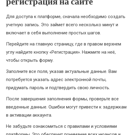
регистрация на сайте
Для доступа к платформе, сначала необходимо создать
учетную запись. Это займет всего несколько минут и
включает в себя выполнение простых шагов.
Перейдите на главную страницу, где в правом верхнем
углу найдите кнопку «Регистрация». Нажмите на неё,
чтобы открыть форму.
Заполните все поля, указав актуальные данные. Вам
потребуется указать адрес электронной почты,
придумать пароль и подтвердить свою личность.
После завершения заполнения формы, проверьте все
введенные данные. Ошибки могут привести к задержкам
в активации аккаунта.
Не забудьте ознакомиться с правилами и условиями
платформы. Это обеспечит понимание всех нюансов и