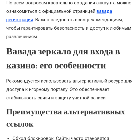
По всем вопросам касательно создания аккаунта можно
ознакомиться с официальной страницей
вавада
регистрация
. Важно следовать всем рекомендациям,
чтобы гарантировать безопасность и доступ к любимым
развлечениям.
Вавада зеркало для входа в
казино: его особенности
Рекомендуется использовать альтернативный ресурс для
доступа к игорному порталу. Это обеспечивает
стабильность связи и защиту учетной записи.
Преимущества альтернативных
ссылок
Обход блокировок. Сайты часто становятся