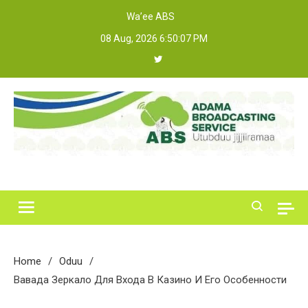
Skip
Wa’ee ABS
to
08 Aug, 2026
6:50:07 PM
content
Adama Broadcasting Service
Home
Oduu
Вавада Зеркало Для Входа В Казино И Его Особенности