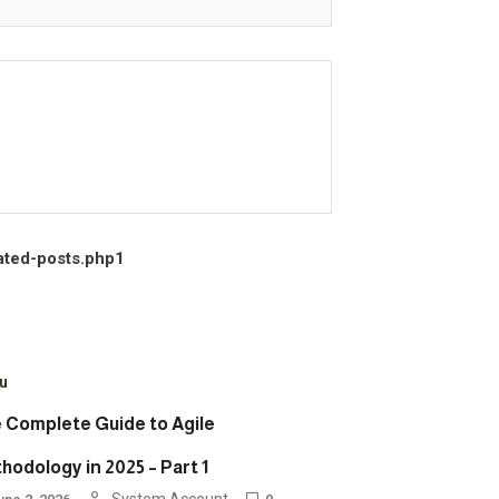
ated-posts.php
1
u
 Complete Guide to Agile
hodology in 2025 – Part 1