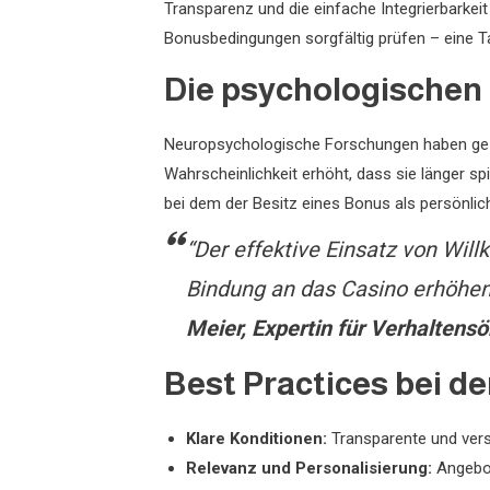
Transparenz und die einfache Integrierbarkeit
Bonusbedingungen sorgfältig prüfen – eine Tat
Die psychologischen
Neuropsychologische Forschungen haben gezei
Wahrscheinlichkeit erhöht, dass sie länger s
bei dem der Besitz eines Bonus als persönl
“Der effektive Einsatz von Wil
Bindung an das Casino erhöhen,
Meier, Expertin für Verhaltens
Best Practices bei d
Klare Konditionen:
Transparente und vers
Relevanz und Personalisierung:
Angebot