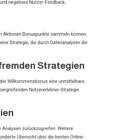
 und negatives Nutzer-Feedback.
ten Aktionen Bonuspunkte sammeln können.
eine Strategie, die durch Datenanalysen die
nfremden Strategien
 der Willkommensbonus eine unmittelbare,
 übergreifenden Nutzererlebnis-Strategie
ien
te Analysen zurückzugreifen. Weitere
undierte Übersicht über die besten Online-