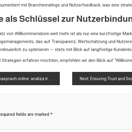
umentiert mit Branchenratings und Nutzerfeedback, was eine strate
 als Schlüssel zur Nutzerbindu
atz von Willkommensboni weit mehr ist als nur eine kurzfristige Mar
ngsmanagements, das auf Transparenz, Wertschätzung und Nutzererlebn
inuierlich zu optimieren — stets mit Blick auf langfristige Kundenloy
 Strategien erfahren möchten, empfehlen wir den Blick auf “Willko
nline: analiza trendów i strategii
Next:
Ensuring Trust and Security in O
Required fields are marked
*