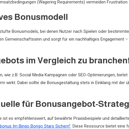
 Umsatzbedingungen (Wagering Requirements) vermeiden Frustration
tives Bonusmodell
estufte Bonusmodels, bei denen Nutzer nach Spielen oder bestimm
t den Gemeinschaftssinn und sorgt für ein nachhaltiges Engagement – 
gebots im Vergleich zu branche
n, wie z.B. Social Media Kampagnen oder SEO-Optimierungen, bietet
orm wirkt. Dabei sollte die Bonusgestaltung stets in Einklang mit der
quelle für Bonusangebot-Strateg
 ist es empfehlenswert, auf bewährte Praxisbeispiele und detaillier
bonus Im Bingo Bongo Stars Sichern”
. Diese Ressource bietet eine f