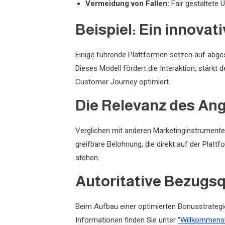
Vermeidung von Fallen:
Fair gestaltete
Beispiel: Ein innova
Einige führende Plattformen setzen auf abg
Dieses Modell fördert die Interaktion, stärk
Customer Journey optimiert.
Die Relevanz des An
Verglichen mit anderen Marketinginstrumente
greifbare Belohnung, die direkt auf der Plattf
stehen.
Autoritative Bezugs
Beim Aufbau einer optimierten Bonusstrategie
Informationen finden Sie unter
“Willkommens