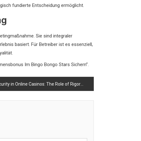
gisch fundierte Entscheidung ermöglicht.
ng
ketingmaßnahme. Sie sind integraler
is basiert. Für Betreiber ist es essenziell,
alität.
mmensbonus Im Bingo Bongo Stars Sichern”.
nline Casinos: The Role of Rigorous Verification Processes