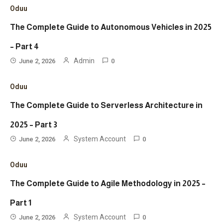
Oduu
The Complete Guide to Autonomous Vehicles in 2025
– Part 4
Admin
June 2, 2026
0
Oduu
The Complete Guide to Serverless Architecture in
2025 – Part 3
System Account
June 2, 2026
0
Oduu
The Complete Guide to Agile Methodology in 2025 –
Part 1
System Account
June 2, 2026
0