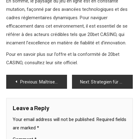
En somme, le paysage du jeu en ligne est en constante
mutation, façonné par des avancées technologiques et des
cadres réglementaires dynamiques. Pour naviguer
efficacement dans cet environnement, il est essentiel de se
référer à des acteurs crédibles tels que 20bet CASINO, qui
incarnent l’excellence en matière de fiabilité et d’innovation.
Pour en savoir plus sur l’offre et la conformité de 20bet
CASINO, consultez leur site officiel.
Post
Previous:
Maîtriser les Procédures de Retrait sur les Plateformes de Jeux en Ligne : Focus sur 20Bet
Next:
Strategien für einen sicheren und profitablen Online-Casino-Spielraum im Jahr 2024
navigation
Leave a Reply
Your email address will not be published.
Required fields
are marked
*