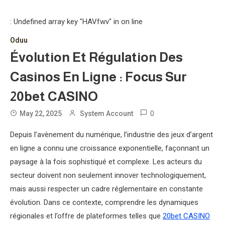
: Undefined array key "HAVfwv" in
on line
Oduu
Évolution Et Régulation Des
Casinos En Ligne : Focus Sur
20bet CASINO
0
May 22, 2025
System Account
Depuis l’avènement du numérique, l’industrie des jeux d’argent
en ligne a connu une croissance exponentielle, façonnant un
paysage à la fois sophistiqué et complexe. Les acteurs du
secteur doivent non seulement innover technologiquement,
mais aussi respecter un cadre réglementaire en constante
évolution. Dans ce contexte, comprendre les dynamiques
régionales et l’offre de plateformes telles que
20bet CASINO