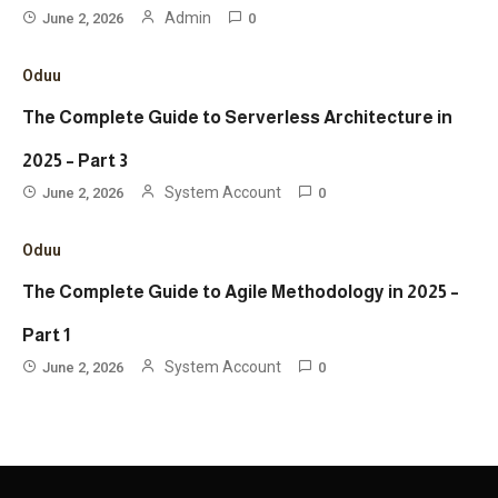
Admin
June 2, 2026
0
Oduu
The Complete Guide to Serverless Architecture in
2025 – Part 3
System Account
June 2, 2026
0
Oduu
The Complete Guide to Agile Methodology in 2025 –
Part 1
System Account
June 2, 2026
0