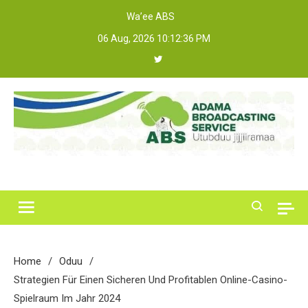
Skip
Wa’ee ABS
to
06 Aug, 2026
10:12:37 PM
content
Adama Broadcasting Service
Home
Oduu
Strategien Für Einen Sicheren Und Profitablen Online-Casino-
Spielraum Im Jahr 2024