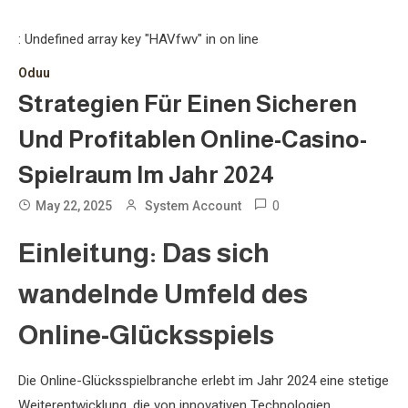
: Undefined array key "HAVfwv" in
on line
Oduu
Strategien Für Einen Sicheren
Und Profitablen Online-Casino-
Spielraum Im Jahr 2024
0
May 22, 2025
System Account
Einleitung: Das sich
wandelnde Umfeld des
Online-Glücksspiels
Die Online-Glücksspielbranche erlebt im Jahr 2024 eine stetige
Weiterentwicklung, die von innovativen Technologien,