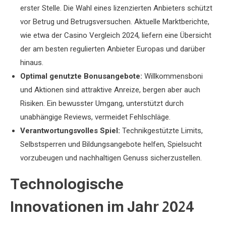
erster Stelle. Die Wahl eines lizenzierten Anbieters schützt
vor Betrug und Betrugsversuchen. Aktuelle Marktberichte,
wie etwa der Casino Vergleich 2024, liefern eine Übersicht
der am besten regulierten Anbieter Europas und darüber
hinaus.
Optimal genutzte Bonusangebote:
Willkommensboni
und Aktionen sind attraktive Anreize, bergen aber auch
Risiken. Ein bewusster Umgang, unterstützt durch
unabhängige Reviews, vermeidet Fehlschläge.
Verantwortungsvolles Spiel:
Technikgestützte Limits,
Selbstsperren und Bildungsangebote helfen, Spielsucht
vorzubeugen und nachhaltigen Genuss sicherzustellen.
Technologische
Innovationen im Jahr 2024