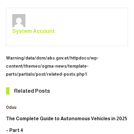
System Account
Warning
/data/dom/abs.gov.et/httpdocs/wp-
content/themes/ogma-news/template-
parts/partials/post/related-posts.php
1
Related Posts
Oduu
The Complete Guide to Autonomous Vehicles in 2025
– Part 4