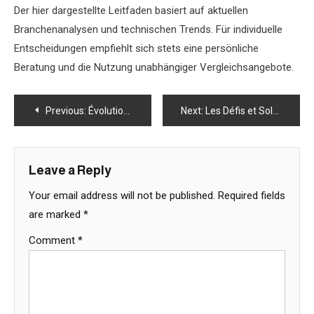
Der hier dargestellte Leitfaden basiert auf aktuellen
Branchenanalysen und technischen Trends. Für individuelle
Entscheidungen empfiehlt sich stets eine persönliche
Beratung und die Nutzung unabhängiger Vergleichsangebote.
Post
Previous:
Évolution et Régulation des Casinos en Ligne : Focus sur 20bet CASINO
Next:
Les Défis et Solutions en Matière de Plateformes de Casino en Ligne : Focus sur la Fiabilité Technique
navigation
Leave a Reply
Your email address will not be published.
Required fields
are marked
*
Comment
*