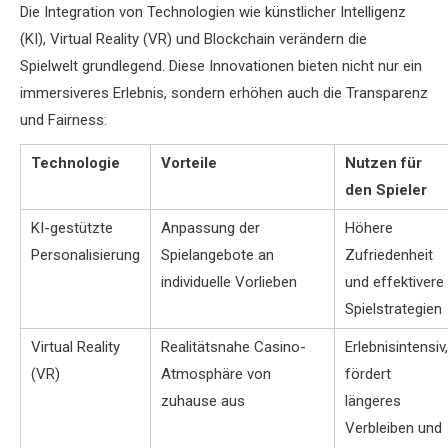
Die Integration von Technologien wie künstlicher Intelligenz
(KI), Virtual Reality (VR) und Blockchain verändern die
Spielwelt grundlegend. Diese Innovationen bieten nicht nur ein
immersiveres Erlebnis, sondern erhöhen auch die Transparenz
und Fairness:
Technologie
Vorteile
Nutzen für
den Spieler
KI-gestützte
Anpassung der
Höhere
Personalisierung
Spielangebote an
Zufriedenheit
individuelle Vorlieben
und effektivere
Spielstrategien
Virtual Reality
Realitätsnahe Casino-
Erlebnisintensiv,
(VR)
Atmosphäre von
fördert
zuhause aus
längeres
Verbleiben und