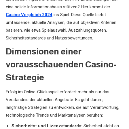
eine solide Informationsbasis stützen? Hier kommt der
Casino Vergleich 2024
ins Spiel. Diese Quelle bietet
umfassende, aktuelle Analysen, die auf objektiven Kriterien
basieren, wie etwa Spielauswahl, Auszahlungsquoten,
Sicherheitsstandards und Nutzerbewertungen.
Dimensionen einer
vorausschauenden Casino-
Strategie
Erfolg im Online-Glücksspiel erfordert mehr als nur das
Verständnis der aktuellen Angebote. Es geht darum,
langfristige Strategien zu entwickeln, die auf Verantwortung,
technologische Trends und Marktanalysen beruhen:
Sicherheits- und Lizenzstandards:
Sicherheit steht an