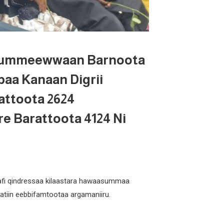
 Muummeewwaan Barnoota
baa Kanaan Digrii
rattoota 2624
re Barattoota 4124 Ni
baafi qindressaa kilaastara hawaasummaa
iin eebbifamtootaa argamaniiru.