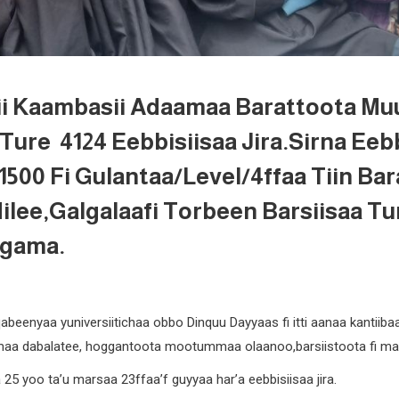
aalii Kaambasii Adaamaa Barattoota
Ture 4124 Eebbisiisaa Jira.Sirna Eeb
1500 Fi Gulantaa/level/4ffaa Tiin Ba
ilee,galgalaafi Torbeen Barsiisaa Tu
egama.
qabeenyaa yuniversiitichaa obbo Dinquu Dayyaas fi itti aanaa kantii
 dabalatee, hoggantoota mootummaa olaanoo,barsiistoota fi maat
a 25 yoo ta’u marsaa 23ffaa’f guyyaa har’a eebbisiisaa jira.