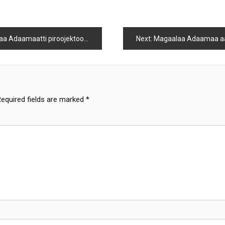
man bakka keessummoonni naannoo fi magaalichaa argamanitti eebbifamanii tajaajilaaf banaa ta’aniiru.
Next:
Magaalaa Adaamaa aanaa Irreechaatti duull
Required fields are marked
*