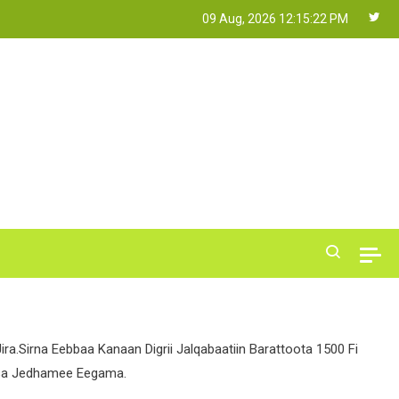
09 Aug, 2026
12:15:23 PM
a.Sirna Eebbaa Kanaan Digrii Jalqabaatiin Barattoota 1500 Fi
iisa Jedhamee Eegama.