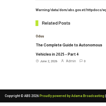
Warning
/data/dom/abs.gov.et/httpdocs/w
Related Posts
Oduu
The Complete Guide to Autonomous
Vehicles in 2025 – Part 4
Admin
June 2, 2026
0
Copyright © ABS 2026
Proudly powered by Adama Broadcasting