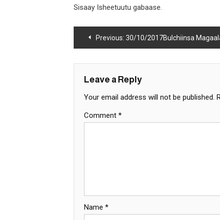
Sisaay Isheetuutu gabaase.
Post
Previous:
30/10/2017Bulchiinsa Magaalaa Adaamaatti piroojektoonni bara 2017 bajata moootummaa fi hirmaannaa ummataan hojjeta
navigation
Leave a Reply
Your email address will not be published.
Comment
*
Name
*