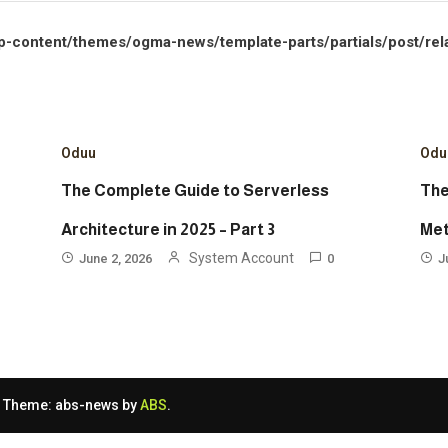
p-content/themes/ogma-news/template-parts/partials/post/rel
Oduu
Odu
The Complete Guide to Serverless
The
Architecture in 2025 – Part 3
Met
System Account
June 2, 2026
0
J
|
Theme: abs-news by
ABS
.