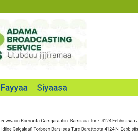
Fayyaa
Siyaasa
eewwaan Barnoota Garsgaraatiin Barsiisaa Ture 4124 Eebbisiisaa Jir
Idilee,galgalaafi Torbeen Barsiisaa Ture Barattoota 4124 Ni Eebbis