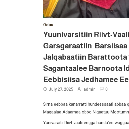
Oduu
Yuunivarsitiin Riivt-V
Garsgaraatiin Barsiisaa 
Jalqabaatiin Barattoota 
Sagantaalee Barnoota Id
Eebbisiisa Jedhamee E
0
July 27, 2025
admin
Sirna eebbaa kanarratti hundeessaafi abbaa 
Magaalaa Adaamaa obbo Nigaatuu Mootummaa
Yunivaraitii Riivt vaalii eegga hunda’ee wagga