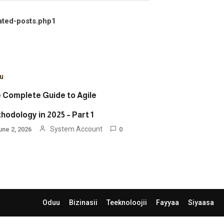
ated-posts.php
1
u
 Complete Guide to Agile
hodology in 2025 – Part 1
System Account
une 2, 2026
0
Oduu
Bizinasii
Teeknoloojii
Fayyaa
Siyaasa