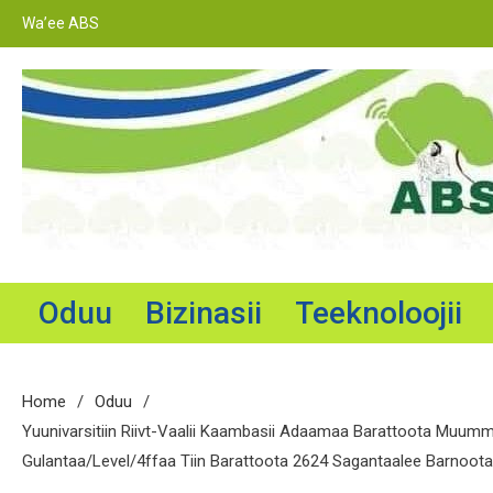
Skip
Wa’ee ABS
to
content
Adama Broadcasting Service
Oduu
Bizinasii
Teeknoloojii
Home
Oduu
Yuunivarsitiin Riivt-Vaalii Kaambasii Adaamaa Barattoota Muumm
Gulantaa/level/4ffaa Tiin Barattoota 2624 Sagantaalee Barnoota 