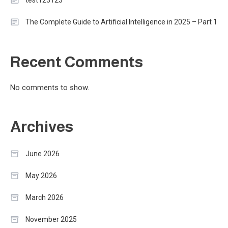
test123123
The Complete Guide to Artificial Intelligence in 2025 – Part 1
Recent Comments
No comments to show.
Archives
June 2026
May 2026
March 2026
November 2025