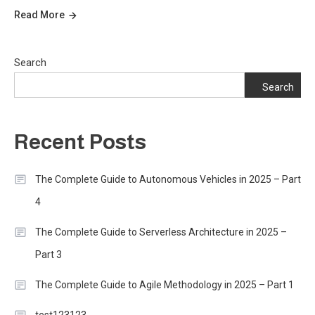
Read More
Search
Search
Recent Posts
The Complete Guide to Autonomous Vehicles in 2025 – Part
4
The Complete Guide to Serverless Architecture in 2025 –
Part 3
The Complete Guide to Agile Methodology in 2025 – Part 1