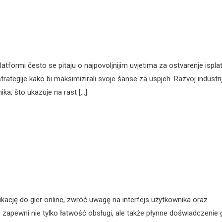
platformi često se pitaju o najpovoljnijim uvjetima za ostvarenje isplat
ja strategije kako bi maksimizirali svoje šanse za uspjeh. Razvoj industri
ika, što ukazuje na rast […]
kację do gier online, zwróć uwagę na interfejs użytkownika oraz
pewni nie tylko łatwość obsługi, ale także płynne doświadczenie g