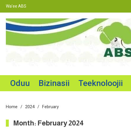
Skip
Wa’ee ABS
to
content
Adama Broadcasting Service
Oduu
Bizinasii
Teeknoloojii
Home
2024
February
Month:
February 2024