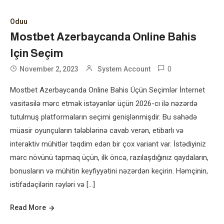
Oduu
Mostbet Azerbaycanda Online Bahis
Için Seçim
0
November 2, 2023
System Account
Mostbet Azerbaycanda Online Bahis Üçün Seçimlər İnternet
vasitəsilə mərc etmək istəyənlər üçün 2026-cı ilə nəzərdə
tutulmuş platformaların seçimi genişlənmişdir. Bu sahədə
müasir oyunçuların tələblərinə cavab verən, etibarlı və
interaktiv mühitlər təqdim edən bir çox variant var. İstədiyiniz
mərc növünü tapmaq üçün, ilk öncə, razılaşdığınız qaydaların,
bonusların və mühitin keyfiyyətini nəzərdən keçirin. Həmçinin,
istifadəçilərin rəyləri və […]
Read More