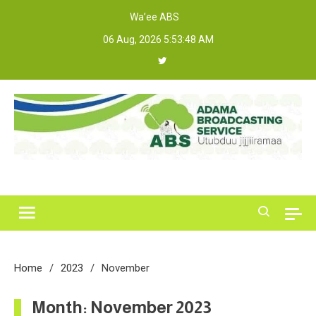
Skip
Wa’ee ABS
to
06 Aug, 2026
5:53:48 AM
content
Adama Broadcasting Service
Home
2023
November
Month:
November 2023