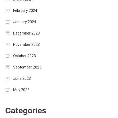
February 2024
January 2024
December 2023
November 2023
October 2023
September 2023
June 2023
May 2023
Categories